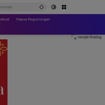
osbud
Papua Pegunungan
×