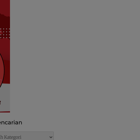
ncarian
rian