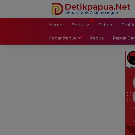
Langsung
ke
konten
Home
Berita
Pilbup
Profil
Kabar Papua
Papua
Papua Bar