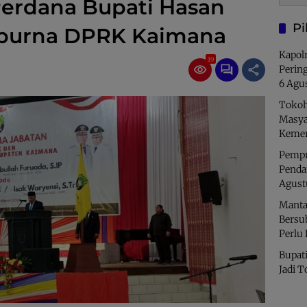
Perdana Bupati Hasan
Pi
ipurna DPRK Kaimana
Kapolr
19
Perin
6 Agu
Tokoh
Masya
Kemer
Pempro
Penda
Agust
Manta
Bersu
Perlu
Bupati
Jadi T