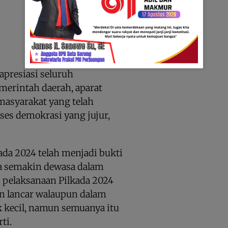
presiasi seluruh
merintah daerah, aparat
masyarakat yang telah
ses demokrasi yang jujur,
ada 2024 telah menjadi bukti
a semakin dewasa dalam
ri pelaksanaan Pilkada 2024
an lancar walaupun dalam
k kecil, namun semuanya itu
ti.