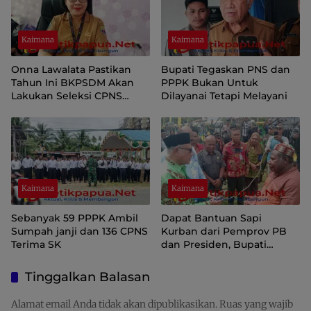
Kaimana
Kaimana
Onna Lawalata Pastikan
Bupati Tegaskan PNS dan
Tahun Ini BKPSDM Akan
PPPK Bukan Untuk
Lakukan Seleksi CPNS
Dilayanai Tetapi Melayani
Formasi 2021
Kaimana
Kaimana
Sebanyak 59 PPPK Ambil
Dapat Bantuan Sapi
Sumpah janji dan 136 CPNS
Kurban dari Pemprov PB
Terima SK
dan Presiden, Bupati
Kaimana Sampaikan
Terima Kasih
Tinggalkan Balasan
Alamat email Anda tidak akan dipublikasikan.
Ruas yang wajib