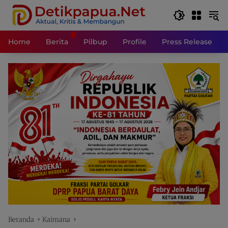
Langsung
ke
konten
Home
Berita
Pilbup
Profile
Press Release
Beranda
Kaimana