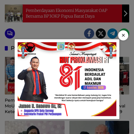
Pemberdayaan Ekonomi Masyarakat OAP
Bersama BP3OKP Papua Barat Daya
×
Pos Terkait
Kaimana
Kaimana
Pemda Kaimana Teken
Pemkab dan DPRK
MoU Dengan BPJS
Kaimana Sepakati Ranwal
Ketenagakerjaan Cover
RPJMD Tahun 2025-2029
18750 Pekerja