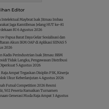
lihan Editor
 Intelektual Maybrat Isak Jitmau Imbau
rakat Jaga Kamtibmas Jelang HUT ke-81
dekaan RI
6 Agustus 2026
v Papua Barat Daya Gelar Sosialisasi dan
ftaran Akun IKM OAP di Aplikasi SIINAS
5
us 2026
n Kadis Perindustrian Isak Jitmau: BBM
bsidi Tidak Langka, Pengawasan Distribusi
 Diperkuat
5 Agustus 2026
 Raja Ampat Tegaskan Disiplin P3K, Kinerja
olok Ukur Keberlanjutan
4 Agustus 2026
nah Futsal Competition 2026 Resmi
lir, 502 Peserta Ramaikan Turnamen
naan Generasi Muda Raja Ampat
3 Agustus