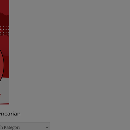
ncarian
rian