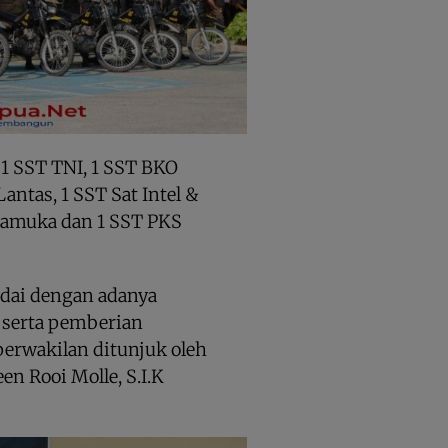
 1 SST TNI, 1 SST BKO
antas, 1 SST Sat Intel &
Pramuka dan 1 SST PKS
andai dengan adanya
 serta pemberian
perwakilan ditunjuk oleh
n Rooi Molle, S.I.K