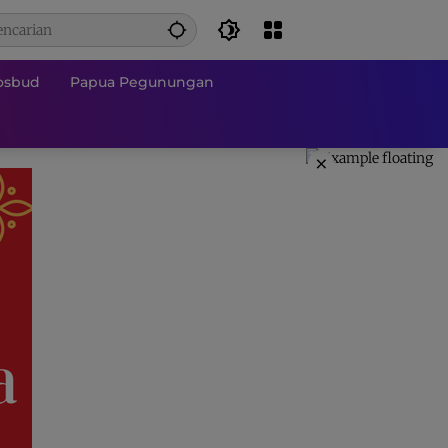
osbud
Papua Pegunungan
×