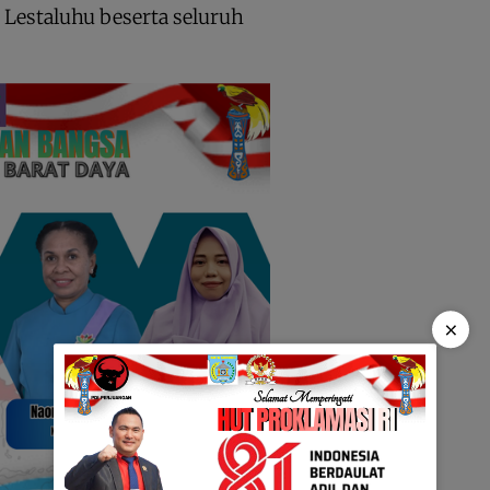
 Lestaluhu beserta seluruh
×