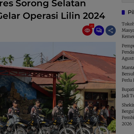
lres Sorong Selatan
Pi
elar Operasi Lilin 2024
Tokoh
20
Masya
Kemer
Pempro
Penda
Agust
Manta
Bersu
Perlu
Bupati
Jadi T
Sheki
Bergu
Pembi
2026