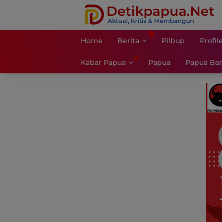
Langsung
ke
konten
Home
Berita
Pilbup
Profil
Kabar Papua
Papua
Papua Bar