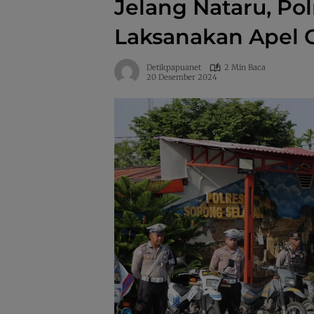
Jelang Nataru, Po
Laksanakan Apel G
Detikpapuanet
2 Min Baca
20 Desember 2024