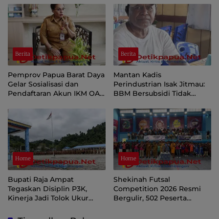
Nasionalisme
Berita
Berita
Pemprov Papua Barat Daya
Mantan Kadis
Gelar Sosialisasi dan
Perindustrian Isak Jitmau:
Pendaftaran Akun IKM OAP
BBM Bersubsidi Tidak
di Aplikasi SIINAS
Langka, Pengawasan
Distribusi Perlu Diperkuat
Home
Home
Bupati Raja Ampat
Shekinah Futsal
Tegaskan Disiplin P3K,
Competition 2026 Resmi
Kinerja Jadi Tolok Ukur
Bergulir, 502 Peserta
Keberlanjutan
Ramaikan Turnamen
Pembinaan Generasi Muda