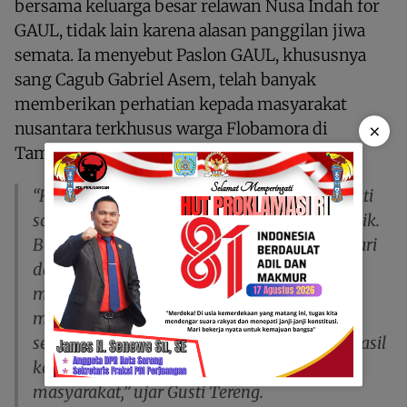
bersama keluarga besar relawan Nusa Indah for
GAUL, tidak lain karena alasan panggilan jiwa
semata. Ia menyebut Paslon GAUL, khususnya
sang Cagub Gabriel Asem, telah banyak
memberikan perhatian kepada masyarakat
×
nusantara terkhusus warga Flobamora di
Tambrauw.
“Kami datang ini murni karena panggilan hati
saja, karena bapak Gabriel Asem ini orang baik.
Beliau sudah memperhatikan saudara saudari
dan keluarga kami dengan baik selama
memimpin di Tambrauw. Beliau tidak perna
membeda-bedakan suku, ras dan golongan,
semua dirangkul. Dan yang paling penting hasil
kerja beliau nyata dan dirasakan oleh
masyarakat,” ujar Gusti Tereng.