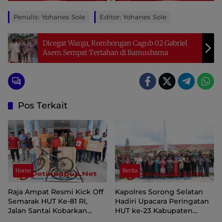
Penulis: Yohanes Sole
Editor: Yohanes Sole
Dicegat Warga, Rombongan Cagub 02 Gabriel
Asem Sempat Tertahan di Bamusbama
Pos Terkait
Home
Berita
Raja Ampat Resmi Kick Off
Kapolres Sorong Selatan
Semarak HUT Ke-81 RI,
Hadiri Upacara Peringatan
Jalan Santai Kobarkan
HUT ke-23 Kabupaten
Semangat Persatuan dan
Sorong Selatan