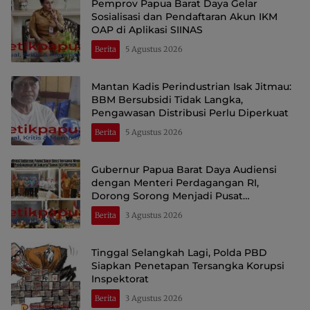
Pemprov Papua Barat Daya Gelar
Sosialisasi dan Pendaftaran Akun IKM
OAP di Aplikasi SIINAS
Berita
5 Agustus 2026
Mantan Kadis Perindustrian Isak Jitmau:
BBM Bersubsidi Tidak Langka,
Pengawasan Distribusi Perlu Diperkuat
Berita
5 Agustus 2026
Gubernur Papua Barat Daya Audiensi
dengan Menteri Perdagangan RI,
Dorong Sorong Menjadi Pusat
Perdagangan dan Ekspor Kawasan Timur
Berita
3 Agustus 2026
Indonesia
Tinggal Selangkah Lagi, Polda PBD
Siapkan Penetapan Tersangka Korupsi
Inspektorat
Berita
3 Agustus 2026