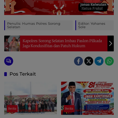
Penulis: Humas Polres Sorong
Editor: Yohanes
Selatan
Sole
Kapolres Sorong Selatan Imbau Paslon Pilkada
Jaga Kondusifitas dan Patuh Hukum
Pos Terkait
Berita
Berita