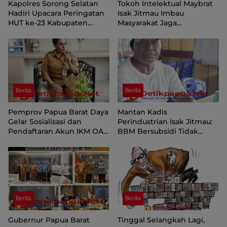
Kapolres Sorong Selatan
Tokoh Intelektual Maybrat
Hadiri Upacara Peringatan
Isak Jitmau Imbau
HUT ke-23 Kabupaten
Masyarakat Jaga
Sorong Selatan
Kamtibmas Jelang HUT ke-
81 Kemerdekaan RI
Berita
Berita
Pemprov Papua Barat Daya
Mantan Kadis
Gelar Sosialisasi dan
Perindustrian Isak Jitmau:
Pendaftaran Akun IKM OAP
BBM Bersubsidi Tidak
di Aplikasi SIINAS
Langka, Pengawasan
Distribusi Perlu Diperkuat
Berita
Berita
Gubernur Papua Barat
Tinggal Selangkah Lagi,