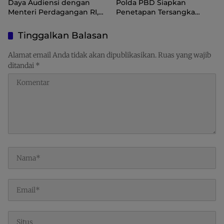
Daya Audiensi dengan
Polda PBD Siapkan
Menteri Perdagangan RI,
Penetapan Tersangka
Dorong Sorong Menjadi
Korupsi Inspektorat
Pusat Perdagangan dan
Tinggalkan Balasan
Ekspor Kawasan Timur
Indonesia
Alamat email Anda tidak akan dipublikasikan.
Ruas yang wajib
ditandai
*