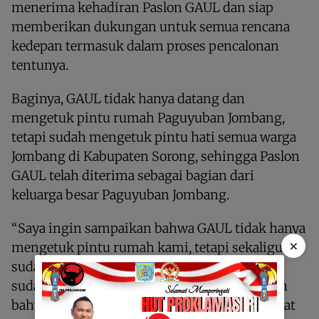
menerima kehadiran Paslon GAUL dan siap
memberikan dukungan untuk semua rencana
kedepan termasuk dalam proses pencalonan
tentunya.
Baginya, GAUL tidak hanya datang dan
mengetuk pintu rumah Paguyuban Jombang,
tetapi sudah mengetuk pintu hati semua warga
Jombang di Kabupaten Sorong, sehingga Paslon
GAUL telah diterima sebagai bagian dari
keluarga besar Paguyuban Jombang.
“Saya ingin sampaikan bahwa GAUL tidak hanya
×
mengetuk pintu rumah kami, tetapi sekaligus
sudah mengetuk pintu hati kami, dan kami
sudah menerimanya, sehingga kami pastikan
bahwa kami akan memberikan dukungan buat