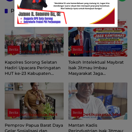
Pos Terkait
Berita
Berita
Kapolres Sorong Selatan
Tokoh Intelektual Maybrat
Hadiri Upacara Peringatan
Isak Jitmau Imbau
HUT ke-23 Kabupaten
Masyarakat Jaga
Sorong Selatan
Kamtibmas Jelang HUT ke-
81 Kemerdekaan RI
Berita
Berita
Pemprov Papua Barat Daya
Mantan Kadis
Gelar Sosialisasi dan
Perindustrian Isak Jitmau: