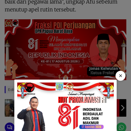
baik dari pegawai lama”, ungkap Afu sebelum
menutup apel rutin tersebut.
×
Editor: Prabu73
Bupati AFU Buka Pelaksanaan SKD Dan SKB
CPNS Raja Ampat