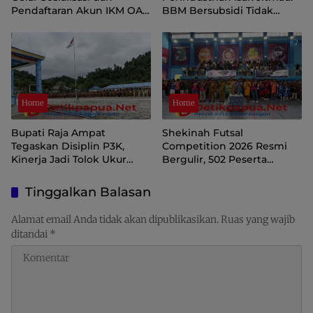
Pendaftaran Akun IKM OAP
BBM Bersubsidi Tidak
di Aplikasi SIINAS
Langka, Pengawasan
Distribusi Perlu Diperkuat
Home
Home
Bupati Raja Ampat
Shekinah Futsal
Tegaskan Disiplin P3K,
Competition 2026 Resmi
Kinerja Jadi Tolok Ukur
Bergulir, 502 Peserta
Keberlanjutan
Ramaikan Turnamen
Pembinaan Generasi Muda
Tinggalkan Balasan
Raja Ampat
Alamat email Anda tidak akan dipublikasikan.
Ruas yang wajib
ditandai
*