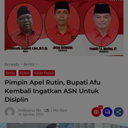
Beranda
Berita
Berita
Home
Kabar Papua
Pimpin Apel Rutin, Bupati Afu
Kembali Ingatkan ASN Untuk
Disiplin
36
Detikpapua.net
1 Min Baca
26 Agustus 2024